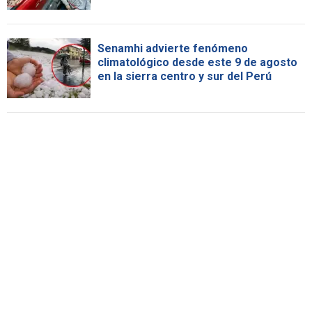
Senamhi advierte fenómeno
climatológico desde este 9 de agosto
en la sierra centro y sur del Perú