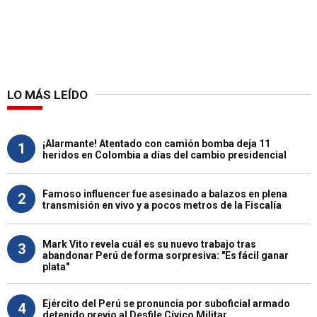
LO MÁS LEÍDO
¡Alarmante! Atentado con camión bomba deja 11
1
heridos en Colombia a días del cambio presidencial
Famoso influencer fue asesinado a balazos en plena
2
transmisión en vivo y a pocos metros de la Fiscalía
Mark Vito revela cuál es su nuevo trabajo tras
3
abandonar Perú de forma sorpresiva: "Es fácil ganar
plata"
Ejército del Perú se pronuncia por suboficial armado
4
detenido previo al Desfile Cívico Militar