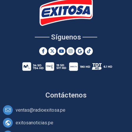
Síguenos
Contáctenos
ventas@radioexitosa.pe
exitosanoticias.pe