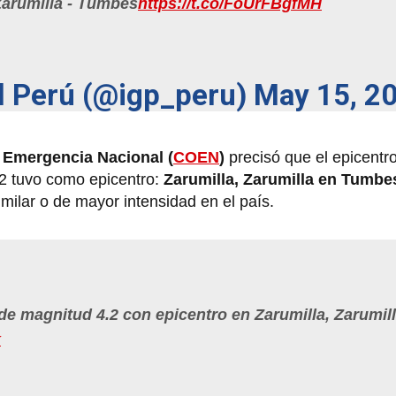
Zarumilla - Tumbes
https://t.co/FoUrFBgfMH
el Perú (@igp_peru)
May 15, 2
 Emergencia Nacional (
COEN
)
precisó que el epicentro
2 tuvo como epicentro:
Zarumilla, Zarumilla en Tumbe
milar o de mayor intensidad en el país.
e magnitud 4.2 con epicentro en Zarumilla, Zarumill
k