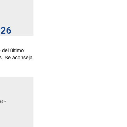
026
 del último
s
. Se aconseja
a -