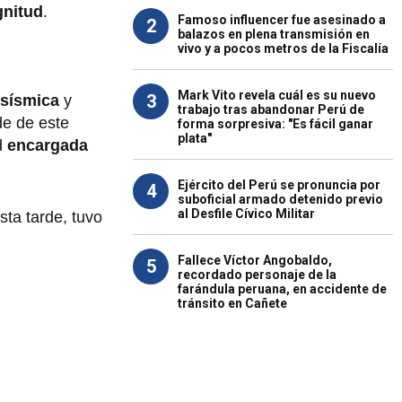
nitud
.
Famoso influencer fue asesinado a
2
balazos en plena transmisión en
vivo y a pocos metros de la Fiscalía
Mark Vito revela cuál es su nuevo
3
 sísmica
y
trabajo tras abandonar Perú de
de de este
forma sorpresiva: "Es fácil ganar
plata"
d
encargada
Ejército del Perú se pronuncia por
4
suboficial armado detenido previo
al Desfile Cívico Militar
sta tarde, tuvo
Fallece Víctor Angobaldo,
5
recordado personaje de la
farándula peruana, en accidente de
tránsito en Cañete