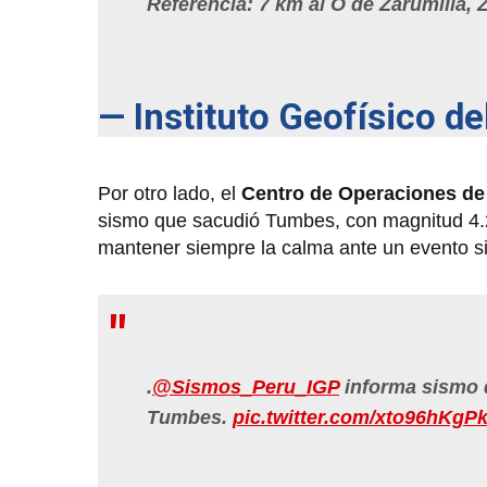
Referencia: 7 km al O de Zarumilla, 
— Instituto Geofísico d
Por otro lado, el
Centro de Operaciones de
sismo que sacudió Tumbes, con magnitud 4.
mantener siempre la calma ante un evento si
.
@Sismos_Peru_IGP
informa sismo d
Tumbes.
pic.twitter.com/xto96hKgP