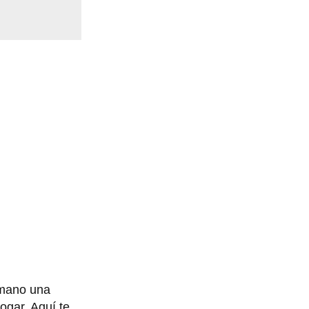
 mano una
ogar. Aquí te