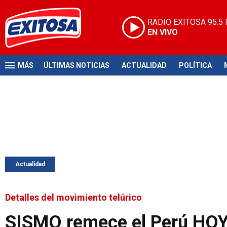
RADIO EXITOSA
95.5
EN VIVO
MÁS
ÚLTIMAS NOTICIAS
ACTUALIDAD
POLÍTICA
Actualidad
Detalles del movimiento telúrico
SISMO remece el Perú HOY,