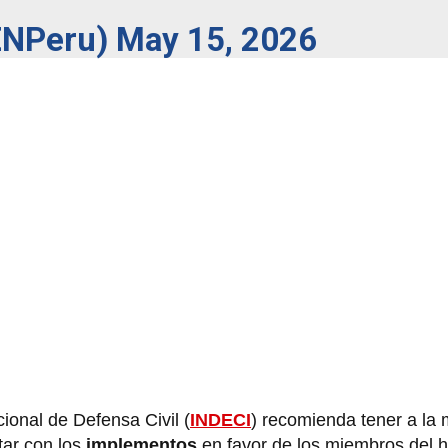
ENPeru)
May 15, 2026
cional de Defensa Civil
(
INDECI
) recomienda tener a la
tar con los
implementos
en favor de
los miembros del h