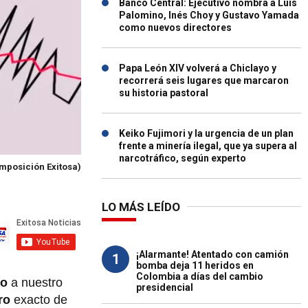
Banco Central: Ejecutivo nombra a Luis
Palomino, Inés Choy y Gustavo Yamada
como nuevos directores
Papa León XIV volverá a Chiclayo y
recorrerá seis lugares que marcaron
su historia pastoral
Keiko Fujimori y la urgencia de un plan
frente a minería ilegal, que ya supera al
narcotráfico, según experto
mposición Exitosa)
LO MÁS LEÍDO
¡Alarmante! Atentado con camión
1
bomba deja 11 heridos en
Colombia a días del cambio
yo
a nuestro
presidencial
tro
exacto de