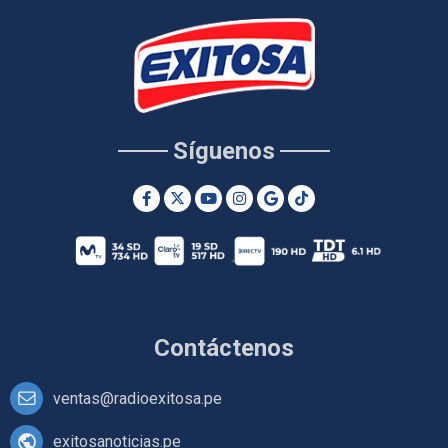
Síguenos
Contáctenos
ventas@radioexitosa.pe
exitosanoticias.pe