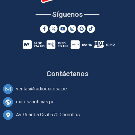
Síguenos
Contáctenos
ventas@radioexitosa.pe
exitosanoticias.pe
Av. Guardia Civil 670 Chorrillos