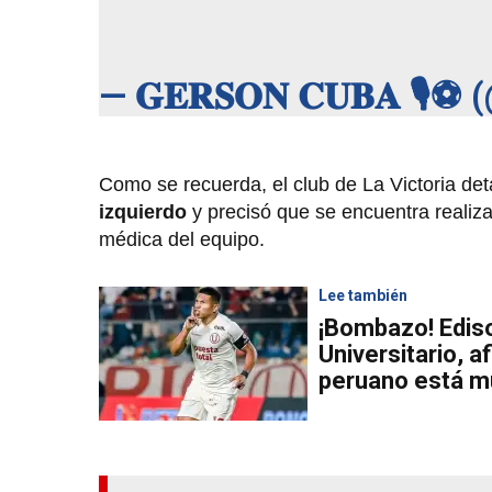
— 𝐆𝐄𝐑𝐒𝐎𝐍 𝐂𝐔𝐁𝐀 
Como se recuerda, el club de La Victoria det
izquierdo
y precisó que se encuentra reali
médica del equipo.
Lee también
¡Bombazo! Ediso
Universitario, a
peruano está m