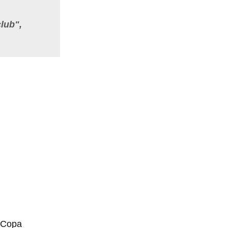
club",
o Copa