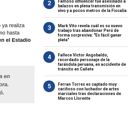
Famoso influencer fue asesinado a
2
balazos en plena transmisión en
vivo y a pocos metros de la Fiscalía
 ya realiza
Mark Vito revela cuál es su nuevo
3
trabajo tras abandonar Perú de
mo hasta
forma sorpresiva: "Es fácil ganar
en el Estadio
plata"
Fallece Víctor Angobaldo,
4
recordado personaje de la
farándula peruana, en accidente de
tránsito en Cañete
a en
ora.
Ferran Torres es captado muy
5
cariñoso con luchador de artes
ó.
marciales tras declaraciones de
Marcos Llorente