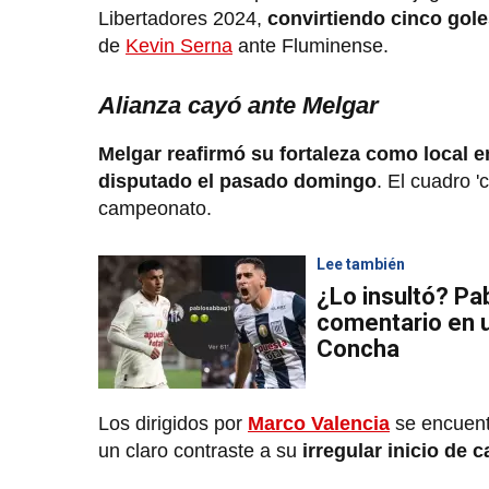
Libertadores 2024,
convirtiendo cinco gol
de
Kevin Serna
ante Fluminense.
Alianza cayó ante Melgar
Melgar reafirmó su fortaleza como local 
disputado el pasado domingo
. El cuadro '
campeonato.
Lee también
¿Lo insultó? Pa
comentario en u
Concha
Los dirigidos por
Marco Valencia
se encuent
un claro contraste a su
irregular inicio de