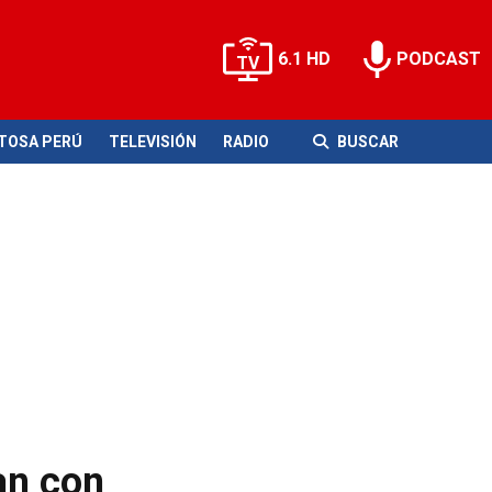
6.1 HD
PODCAST
ITOSA PERÚ
TELEVISIÓN
RADIO
BUSCAR
an con