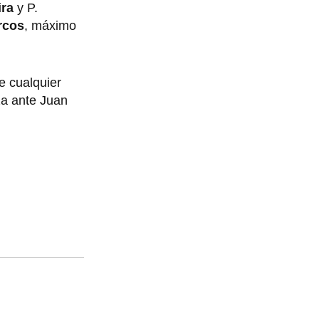
ira
y P.
rcos
, máximo
e cualquier
za ante Juan