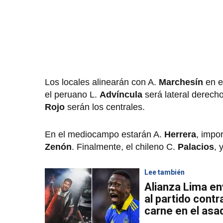
Los locales alinearán con A.
Marchesín
en e
el peruano L.
Advíncula
será lateral derech
Rojo
serán los centrales.
En el mediocampo estarán A.
Herrera
, impo
Zenón
. Finalmente, el chileno C.
Palacios
, 
Lee también
Alianza Lima e
al partido contr
carne en el asa