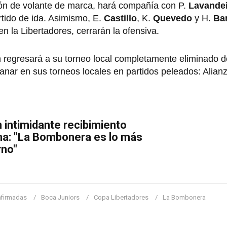
ión de volante de marca, hará compañía con P.
Lavande
rtido de ida. Asimismo, E.
Castillo
, K.
Quevedo
y H.
Ba
en la Libertadores, cerrarán la ofensiva.
n regresará a su torneo local completamente eliminado d
anar en sus torneos locales en partidos peleados: Alian
 intimidante recibimiento
ma: "La Bombonera es lo más
rno"
nfirmadas
Boca Juniors
Copa Libertadores
La Bombonera