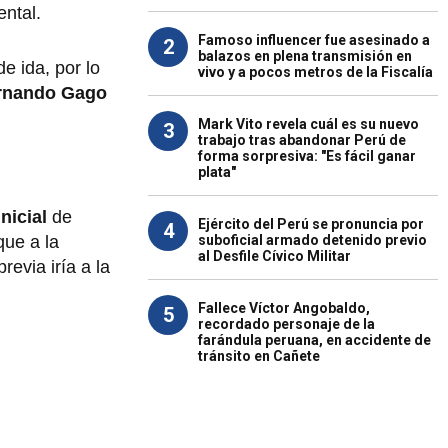
ental.
Famoso influencer fue asesinado a
2
balazos en plena transmisión en
e ida, por lo
vivo y a pocos metros de la Fiscalía
rnando Gago
Mark Vito revela cuál es su nuevo
3
trabajo tras abandonar Perú de
forma sorpresiva: "Es fácil ganar
plata"
nicial
de
Ejército del Perú se pronuncia por
4
suboficial armado detenido previo
ue a la
al Desfile Cívico Militar
revia iría a la
Fallece Víctor Angobaldo,
5
recordado personaje de la
farándula peruana, en accidente de
tránsito en Cañete