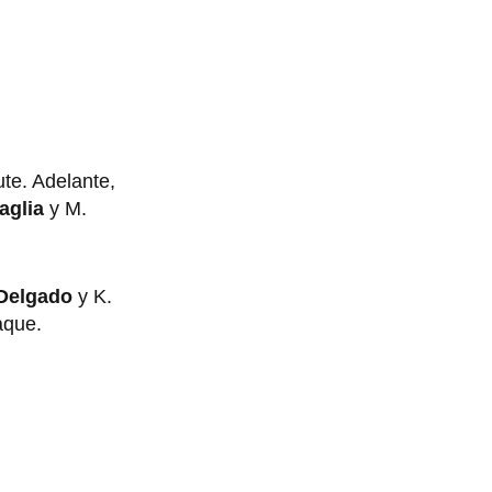
ute. Adelante,
aglia
y M.
Delgado
y K.
aque.