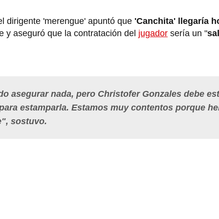
l dirigente 'merengue' apuntó que
'Canchita' llegaría h
e y aseguró que la contratación del
jugador
sería un "
sa
edo asegurar nada, pero Christofer Gonzales debe es
, para estamparla. Estamos muy contentos porque h
e", sostuvo.