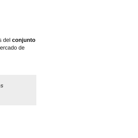
s del
conjunto
mercado de
os