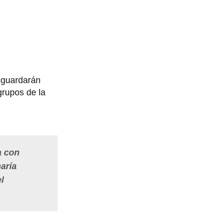
 guardarán
grupos de la
a con
aría
l