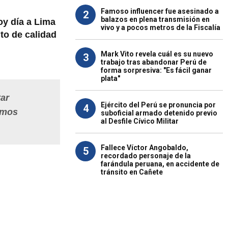
Famoso influencer fue asesinado a
2
balazos en plena transmisión en
oy día a Lima
vivo y a pocos metros de la Fiscalía
lto de calidad
Mark Vito revela cuál es su nuevo
3
trabajo tras abandonar Perú de
forma sorpresiva: "Es fácil ganar
plata"
tar
Ejército del Perú se pronuncia por
4
emos
suboficial armado detenido previo
al Desfile Cívico Militar
Fallece Víctor Angobaldo,
5
recordado personaje de la
farándula peruana, en accidente de
tránsito en Cañete