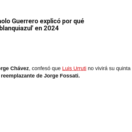
aolo Guerrero explicó por qué
 'blanquiazul' en 2024
orge Chávez
, confesó que
Luis Urruti
no vivirá su quint
l
reemplazante de Jorge Fossati.