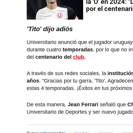
la 'U' en 2024: 
por el centenari
'Tito' dijo adiós
Universitario anunció que el jugador uruguayo
durante cuatro
temporadas
, por lo que no 
del
centenario del
club
.
A través de sus redes sociales, la
instituci
años
. "Gracias por tu garra, 'Tito'. Agradec
estas 4 temporadas. ¡Éxitos en tus próximos r
De esta manera,
Jean Ferrari
señaló que
Ch
Universitario de Deportes y ser nuevo jugado