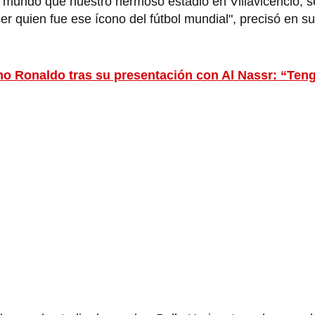
 mundo que nuestro hermoso estadio en Villavicencio, s
r quien fue ese ícono del fútbol mundial", precisó en s
no Ronaldo tras su presentación con Al Nassr: “Ten