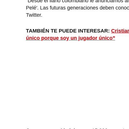
"Desde el llano colombiano le anunciamos al
Pelé'. Las futuras generaciones deben conoce
Twitter.
TAMBIÉN TE PUEDE INTERESAR:
Cristia
único porque soy un jugador único”