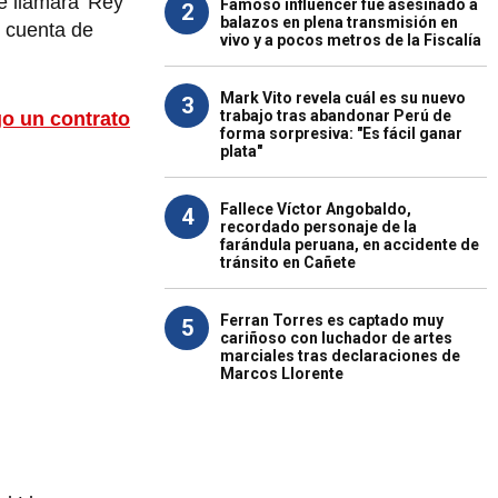
e llamará 'Rey
Famoso influencer fue asesinado a
2
balazos en plena transmisión en
u cuenta de
vivo y a pocos metros de la Fiscalía
Mark Vito revela cuál es su nuevo
3
trabajo tras abandonar Perú de
go un contrato
forma sorpresiva: "Es fácil ganar
plata"
Fallece Víctor Angobaldo,
4
recordado personaje de la
farándula peruana, en accidente de
tránsito en Cañete
Ferran Torres es captado muy
5
cariñoso con luchador de artes
marciales tras declaraciones de
Marcos Llorente