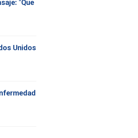
saje: "Que
ados Unidos
 enfermedad