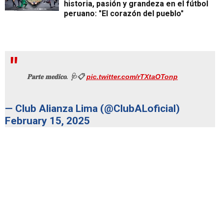
historia, pasión y grandeza en el fútbol
peruano: "El corazón del pueblo"
𝐏𝐚𝐫𝐭𝐞 𝐦𝐞𝐝𝐢𝐜𝐨. 🩺📋
pic.twitter.com/rTXtaOTonp
— Club Alianza Lima (@ClubALoficial)
February 15, 2025