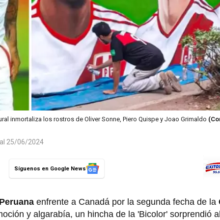
ral inmortaliza los rostros de Oliver Sonne, Piero Quispe y Joao Grimaldo
(Co
 al 25/06/2024
Síguenos en Google News
 Peruana
enfrente a Canadá por la segunda fecha de la
oción y algarabía, un hincha de la 'Bicolor' sorprendió a