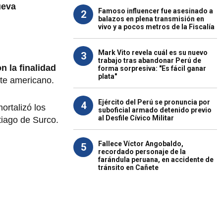
ueva
Famoso influencer fue asesinado a
2
balazos en plena transmisión en
vivo y a pocos metros de la Fiscalía
Mark Vito revela cuál es su nuevo
3
trabajo tras abandonar Perú de
n la finalidad
forma sorpresiva: "Es fácil ganar
plata"
nte americano.
Ejército del Perú se pronuncia por
4
ortalizó los
suboficial armado detenido previo
al Desfile Cívico Militar
tiago de Surco.
Fallece Víctor Angobaldo,
5
recordado personaje de la
farándula peruana, en accidente de
tránsito en Cañete