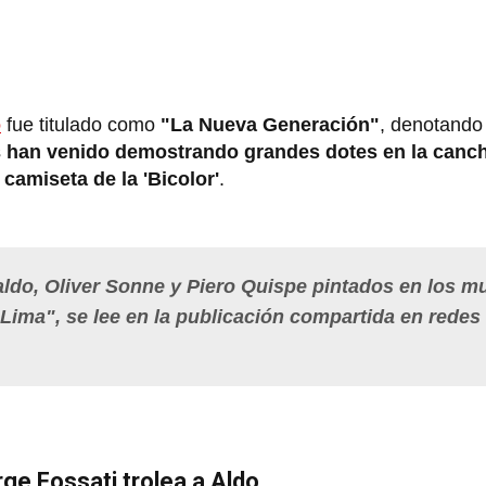
o
fue titulado como
"La Nueva Generación"
, denotando
s
han venido demostrando grandes dotes en la canc
 camiseta de la 'Bicolor'
.
ldo, Oliver Sonne y Piero Quispe pintados en los m
 Lima", se lee en la publicación compartida en redes
rge Fossati trolea a Aldo