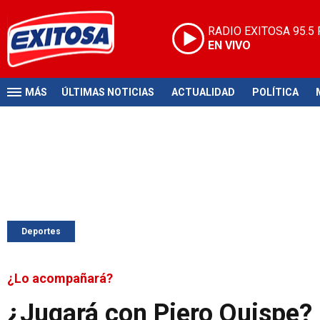
RADIO EXITOSA
95.5
EN VIVO
MÁS
ÚLTIMAS NOTICIAS
ACTUALIDAD
POLÍTICA
Deportes
¿Lo acompañará?
¿Jugará con Piero Quispe? 