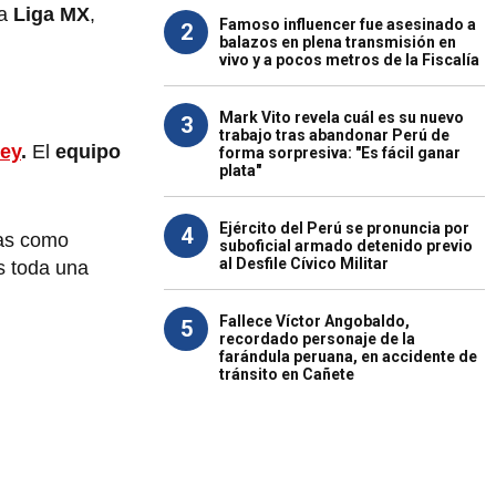
a
Liga MX
,
Famoso influencer fue asesinado a
2
balazos en plena transmisión en
vivo y a pocos metros de la Fiscalía
Mark Vito revela cuál es su nuevo
3
trabajo tras abandonar Perú de
ey
.
El
equipo
forma sorpresiva: "Es fácil ganar
plata"
Ejército del Perú se pronuncia por
4
tas como
suboficial armado detenido previo
al Desfile Cívico Militar
s toda una
Fallece Víctor Angobaldo,
5
recordado personaje de la
farándula peruana, en accidente de
tránsito en Cañete