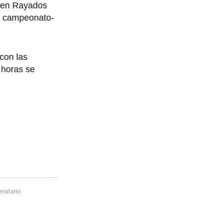
 en Rayados
l campeonato-
con las
 horas se
rsitario