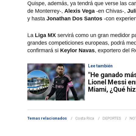
Quispe, además, ya tendrá que verse las car
de Monterrey-,
Alexis Vega
-en Chivas-,
Jul
y hasta
Jonathan Dos Santos
-con experien
La
Liga MX
servirá como un gran medidor p
grandes competiciones europeas, podrá medir
confirmará si
Keylor Navas
, exportero del R
Lee también
"He ganado más 
Lionel Messi en
Miami, ¿Qué hi
Temas relacionados
Costa Rica
DEPORTES
NOT