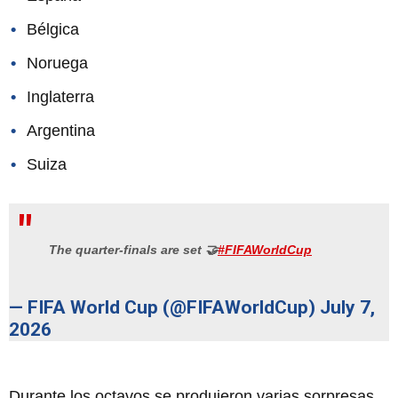
Bélgica
Noruega
Inglaterra
Argentina
Suiza
The quarter-finals are set 🤝
#FIFAWorldCup
— FIFA World Cup (@FIFAWorldCup)
July 7,
2026
Durante los octavos se produjeron varias sorpresas,