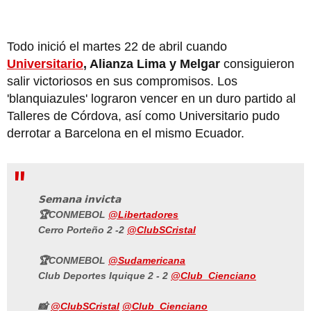
Todo inició el martes 22 de abril cuando
Universitario
, Alianza Lima y Melgar
consiguieron
salir victoriosos en sus compromisos. Los
'blanquiazules' lograron vencer en un duro partido al
Talleres de Córdova, así como Universitario pudo
derrotar a Barcelona en el mismo Ecuador.
𝗦𝗲𝗺𝗮𝗻𝗮 𝗶𝗻𝘃𝗶𝗰𝘁𝗮
🏆CONMEBOL
@Libertadores
Cerro Porteño 2 -2
@ClubSCristal
🏆CONMEBOL
@Sudamericana
Club Deportes Iquique 2 - 2
@Club_Cienciano
📸
@ClubSCristal
@Club_Cienciano