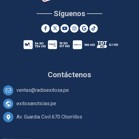
Síguenos
Contáctenos
ventas@radioexitosa.pe
exitosanoticias.pe
Av. Guardia Civil 670 Chorrillos