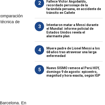
Fallece Víctor Angobaldo,
2
recordado personaje de la
farándula peruana, en accidente de
tránsito en Cañete
 comparación
 técnica de
Intentaron matar a Messi durante
3
el Mundial: informe policial de
Estados Unidos revela el
alarmante plan
Muere padre de Lionel Messi a los
4
68 años tras atravesar una larga
enfermedad
Nuevo SISMO remece al Perú HOY,
5
domingo 9 de agosto: epicentro,
magnitud y hora exacta, según IGP
 Barcelona. En