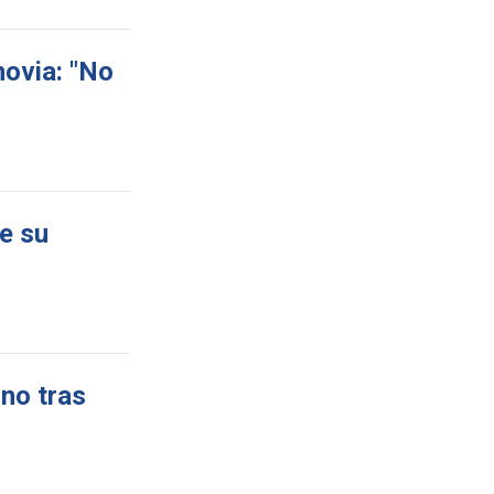
novia: "No
de su
ino tras