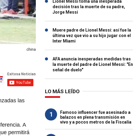
Lionel Messi toma una inesperada
decisión tras la muerte de su padre,
Jorge Messi
Muere padre de Lionel Messi: así fue la
última vez que vio a su hijo jugar con el
Inter Miami
china
AFA anuncia inesperadas medidas tras
la muerte del padre de Lionel Messi: "En
señal de duelo"
LO MÁS LEÍDO
nzadas las
Famoso influencer fue asesinado a
1
balazos en plena transmisión en
vivo y a pocos metros de la Fiscalía
ferencia. A
que permitirá