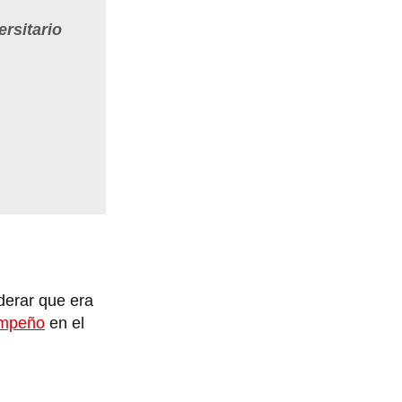
ersitario
derar que era
mpeño
en el