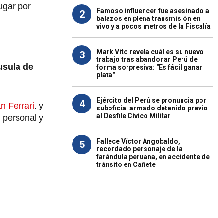
ugar por
Famoso influencer fue asesinado a
2
balazos en plena transmisión en
vivo y a pocos metros de la Fiscalía
Mark Vito revela cuál es su nuevo
3
trabajo tras abandonar Perú de
usula de
forma sorpresiva: "Es fácil ganar
plata"
Ejército del Perú se pronuncia por
4
n Ferrari
, y
suboficial armado detenido previo
al Desfile Cívico Militar
 personal y
Fallece Víctor Angobaldo,
5
recordado personaje de la
farándula peruana, en accidente de
tránsito en Cañete