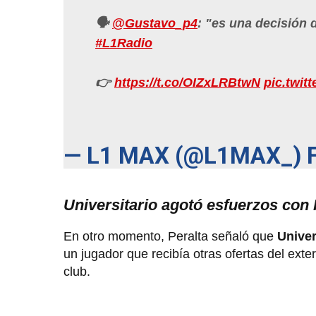
🗣️
@Gustavo_p4
: "es una decisión 
#L1Radio
👉
https://t.co/OIZxLRBtwN
pic.twit
— L1 MAX (@L1MAX_)
Universitario agotó esfuerzos con
En otro momento, Peralta señaló que
Univer
un jugador que recibía otras ofertas del ext
club.