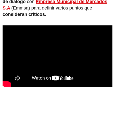
de diálogo
con
Empresa Municipal de Mercados
S.A
(Emmsa) para definir varios puntos que
consideran críticos.