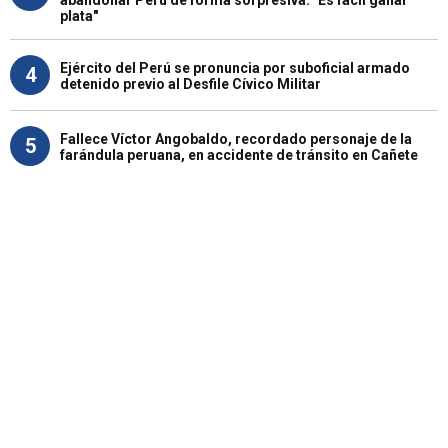
abandonar Perú de forma sorpresiva: "Es fácil ganar
plata"
Ejército del Perú se pronuncia por suboficial armado
4
detenido previo al Desfile Cívico Militar
Fallece Víctor Angobaldo, recordado personaje de la
5
farándula peruana, en accidente de tránsito en Cañete