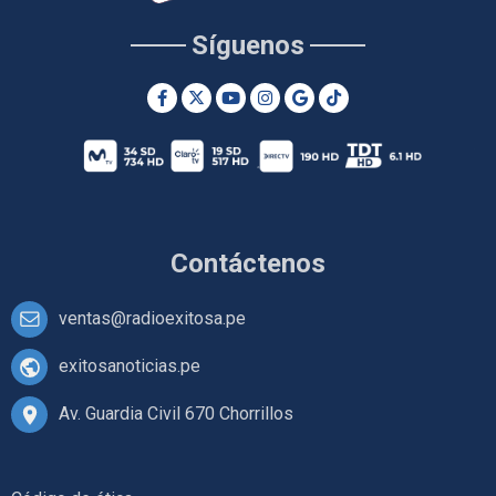
Síguenos
Contáctenos
ventas@radioexitosa.pe
exitosanoticias.pe
Av. Guardia Civil 670 Chorrillos