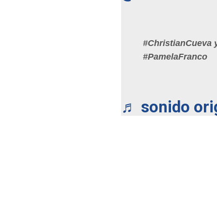
#ChristianCueva
#PamelaFranco
♬ sonido ori