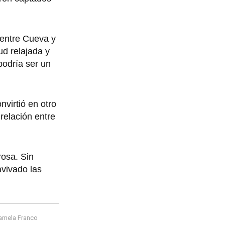
 entre Cueva y
ud relajada y
podría ser un
virtió en otro
relación entre
rosa. Sin
avivado las
amela Franco