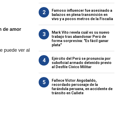
Famoso influencer fue asesinado a
2
balazos en plena transmisión en
vivo y a pocos metros de la Fiscalía
n de amor
Mark Vito revela cuál es su nuevo
3
trabajo tras abandonar Perú de
forma sorpresiva: "Es fácil ganar
plata"
se puede ver al
Ejército del Perú se pronuncia por
4
suboficial armado detenido previo
al Desfile Cívico Militar
Fallece Víctor Angobaldo,
5
recordado personaje de la
farándula peruana, en accidente de
tránsito en Cañete