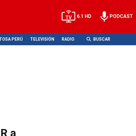
6.1 HD
PODCAST
ITOSA PERÚ
TELEVISIÓN
RADIO
BUSCAR
R a