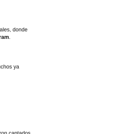
iales, donde
gram
.
uchos ya
eron captados