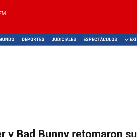
 FM
MUNDO
DEPORTES
JUDICIALES
ESPECTÁCULOS
EX
er y Bad Bunny retomaron su