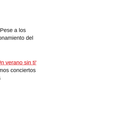
 Pese a los
ionamiento del
n verano sin ti'
imos conciertos
s