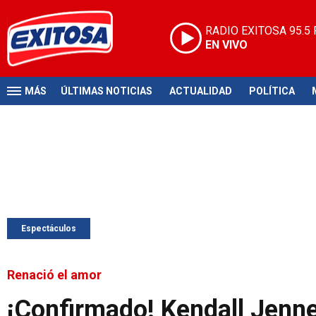
RADIO EXITOSA
95.5
EN VIVO
MÁS
ÚLTIMAS NOTICIAS
ACTUALIDAD
POLÍTICA
Espectáculos
Renació el amor
¡Confirmado! Kendall Jenn