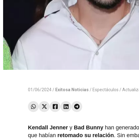
01/06/2024 /
Exitosa Noticias
/
Espectáculos
/ Actuali
Kendall Jenner
y
Bad Bunny
han generado 
que habían
retomado su relación
. Sin emba