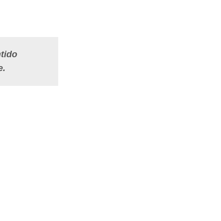
tido
e.