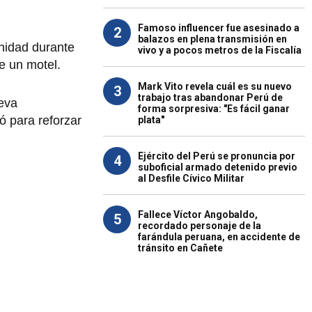
Famoso influencer fue asesinado a
2
balazos en plena transmisión en
nidad durante
vivo y a pocos metros de la Fiscalía
e un motel.
Mark Vito revela cuál es su nuevo
3
trabajo tras abandonar Perú de
ueva
forma sorpresiva: "Es fácil ganar
ó para reforzar
plata"
Ejército del Perú se pronuncia por
4
suboficial armado detenido previo
al Desfile Cívico Militar
Fallece Víctor Angobaldo,
5
recordado personaje de la
farándula peruana, en accidente de
tránsito en Cañete