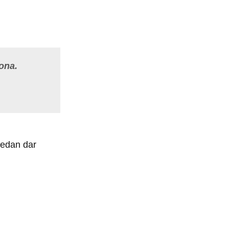
ona.
uedan dar