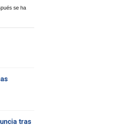
spués se ha
ras
uncia tras