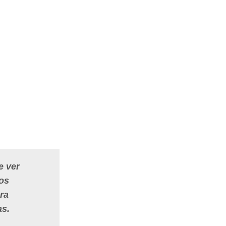
e ver
los
ra
as.