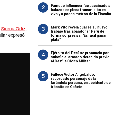
Famoso influencer fue asesinado a
2
balazos en plena transmisión en
vivo y a pocos metros de la Fiscalía
Mark Vito revela cuál es su nuevo
3
z
Sirena Ortiz
,
trabajo tras abandonar Perú de
ilar expresó
forma sorpresiva: "Es fácil ganar
plata"
Ejército del Perú se pronuncia por
4
suboficial armado detenido previo
al Desfile Cívico Militar
Fallece Víctor Angobaldo,
5
recordado personaje de la
farándula peruana, en accidente de
tránsito en Cañete