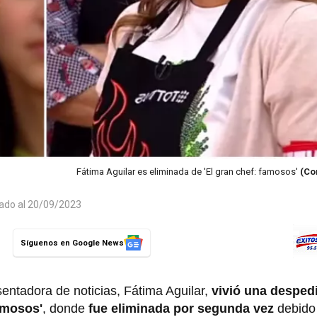
Fátima Aguilar es eliminada de 'El gran chef: famosos'
(Co
zado al 20/09/2023
Síguenos en Google News
entadora de noticias, Fátima Aguilar,
vivió una desped
amosos'
, donde
fue eliminada por segunda vez
debido