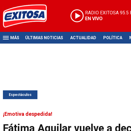
RADIO EXITOSA
95.5
EN VIVO
MÁS
ÚLTIMAS NOTICIAS
ACTUALIDAD
POLÍTICA
Espectáculos
¡Emotiva despedida!
Fátima Aguilar vuelve a dec