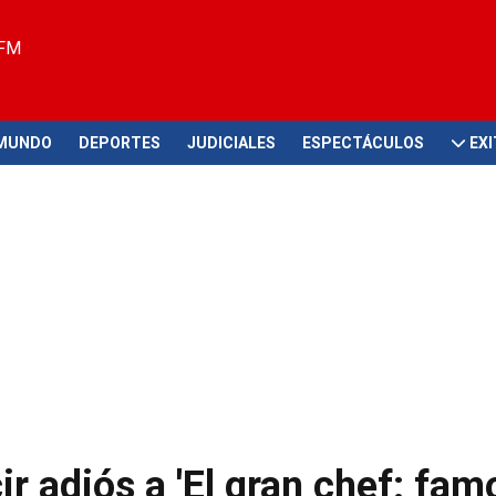
 FM
MUNDO
DEPORTES
JUDICIALES
ESPECTÁCULOS
EX
ir adiós a 'El gran chef: fam