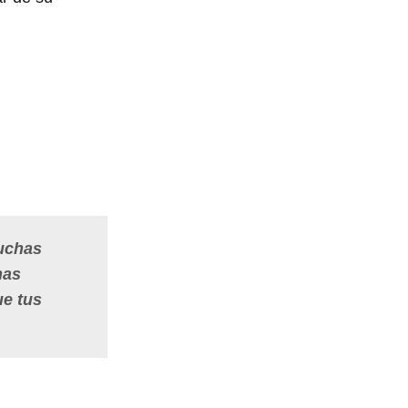
muchas
has
ue tus