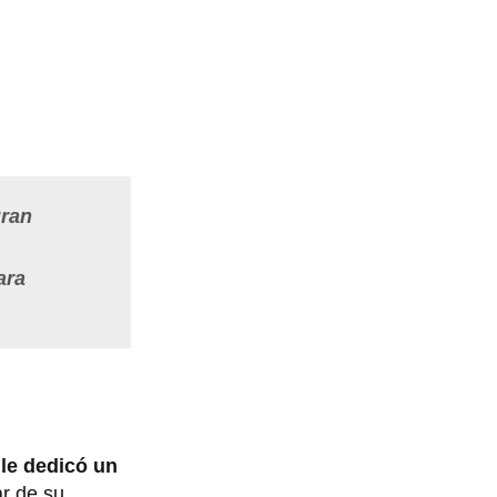
gran
ara
,
le dedicó un
ar de su