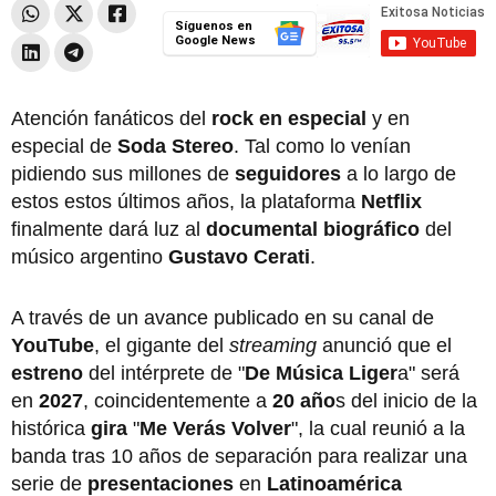
Síguenos en
Google News
Atención fanáticos del
rock en especial
y en
especial de
Soda Stereo
. Tal como lo venían
pidiendo sus millones de
seguidores
a lo largo de
estos estos últimos años, la plataforma
Netflix
finalmente dará luz al
documental biográfico
del
músico argentino
Gustavo Cerati
.
A través de un avance publicado en su canal de
YouTube
, el gigante del
streaming
anunció que el
estreno
del intérprete de "
De Música Liger
a" será
en
2027
, coincidentemente a
20 año
s del inicio de la
histórica
gira
"
Me Verás Volver
", la cual reunió a la
banda tras 10 años de separación para realizar una
serie de
presentaciones
en
Latinoamérica