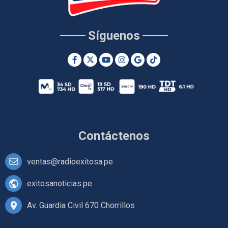
Síguenos
Contáctenos
ventas@radioexitosa.pe
exitosanoticias.pe
Av. Guardia Civil 670 Chorrillos