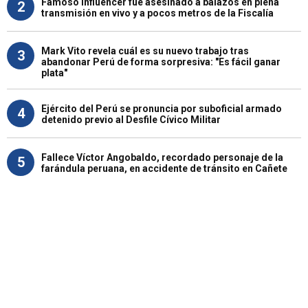
Famoso influencer fue asesinado a balazos en plena
2
transmisión en vivo y a pocos metros de la Fiscalía
Mark Vito revela cuál es su nuevo trabajo tras
3
abandonar Perú de forma sorpresiva: "Es fácil ganar
plata"
Ejército del Perú se pronuncia por suboficial armado
4
detenido previo al Desfile Cívico Militar
Fallece Víctor Angobaldo, recordado personaje de la
5
farándula peruana, en accidente de tránsito en Cañete