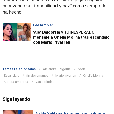
priorizando su "tranquilidad y paz" como siempre lo
ha hecho.
Lee también
'Ale' Baigorria y su INESPERADO
mensaje a Onelia Molina tras escándalo
con Mario Irivarren
Temas relacionados
Alejandra Baigorria
boda
Escándalo
fin de romance
Mario Irivarren
Onelia Molina
ruptura amorosa
Vania Bludau
Siga leyendo
Naldy Saldaña: Exponen audio donde