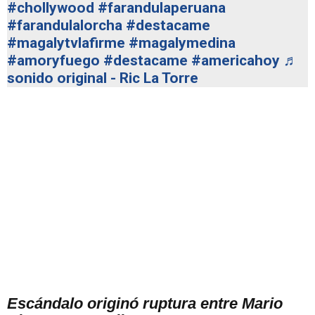
#chollywood
#farandulaperuana
#farandulalorcha
#destacame
#magalytvlafirme
#magalymedina
#amoryfuego
#destacame
#americahoy
♬
sonido original - Ric La Torre
Escándalo originó ruptura entre Mario