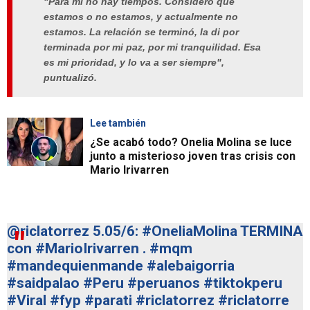
"Para mí no hay tiempos. Considero que
estamos o no estamos, y actualmente no
estamos. La relación se terminó, la di por
terminada por mi paz, por mi tranquilidad. Esa
es mi prioridad, y lo va a ser siempre",
puntualizó.
Lee también
¿Se acabó todo? Onelia Molina se luce
junto a misterioso joven tras crisis con
Mario Irivarren
@riclatorrez
5.05/6:
#OneliaMolina
TERMINA
con
#MarioIrivarren
.
#mqm
#mandequienmande
#alebaigorria
#saidpalao
#Peru
#peruanos
#tiktokperu
#Viral
#fyp
#parati
#riclatorrez
#riclatorre