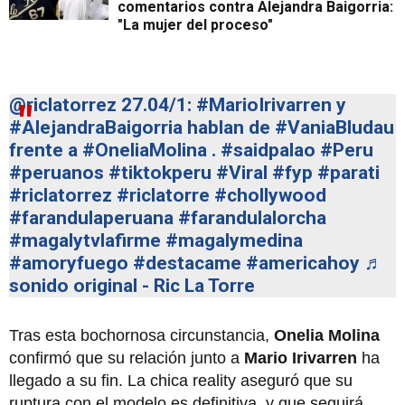
comentarios contra Alejandra Baigorria:
"La mujer del proceso"
@riclatorrez
27.04/1:
#MarioIrivarren
y
#AlejandraBaigorria
hablan de
#VaniaBludau
frente a
#OneliaMolina
.
#saidpalao
#Peru
#peruanos
#tiktokperu
#Viral
#fyp
#parati
#riclatorrez
#riclatorre
#chollywood
#farandulaperuana
#farandulalorcha
#magalytvlafirme
#magalymedina
#amoryfuego
#destacame
#americahoy
♬
sonido original - Ric La Torre
Tras esta bochornosa circunstancia,
Onelia Molina
confirmó que su relación junto a
Mario Irivarren
ha
llegado a su fin. La chica reality aseguró que su
ruptura con el modelo es definitiva, y que seguirá