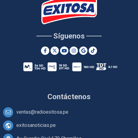
Síguenos
Contáctenos
ventas@radioexitosa.pe
exitosanoticias.pe