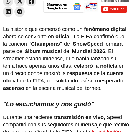
Síguenos en
Google News
La historia que comenzó como un
fenómeno digital
ahora se convierte en
oficial
. La
FIFA
confirmó que
la canción
"Champions"
de
IShowSpeed
formará
parte del
álbum musical
del
Mundial 2026
. El
streamer estadounidense, que había lanzado su
tema hace apenas unos días,
celebró la noticia
en
un directo donde mostró la
respuesta
de la
cuenta
oficial
de la FIFA, consolidando así su
inesperado
ascenso
en la escena musical del torneo.
"Lo escuchamos y nos gustó"
Durante una reciente
transmisión en vivo
, Speed
compartió con sus seguidores el
mensaje
que recibió
de la cuenta oficial de la FIFA, donde
la institución