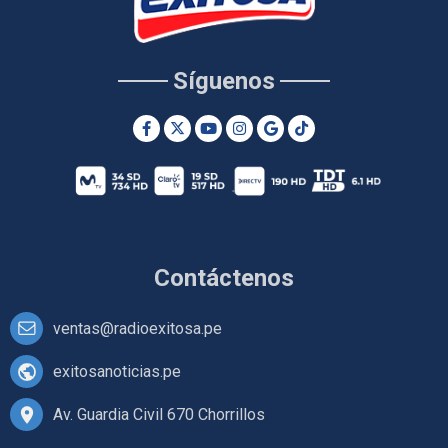
Síguenos
Contáctenos
ventas@radioexitosa.pe
exitosanoticias.pe
Av. Guardia Civil 670 Chorrillos