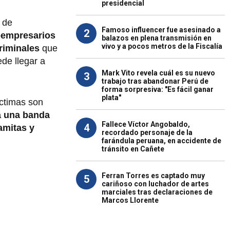
presidencial
 de
Famoso influencer fue asesinado a
2
oempresarios
balazos en plena transmisión en
vivo y a pocos metros de la Fiscalía
criminales
que
de llegar a
Mark Vito revela cuál es su nuevo
3
trabajo tras abandonar Perú de
forma sorpresiva: "Es fácil ganar
plata"
íctimas son
 a una banda
Fallece Víctor Angobaldo,
4
amitas y
recordado personaje de la
farándula peruana, en accidente de
tránsito en Cañete
Ferran Torres es captado muy
5
cariñoso con luchador de artes
marciales tras declaraciones de
Marcos Llorente