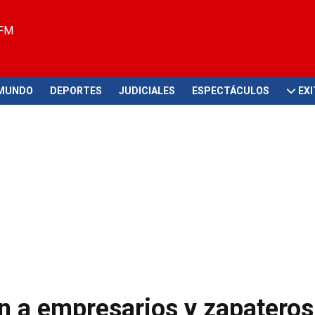
 FM
MUNDO
DEPORTES
JUDICIALES
ESPECTÁCULOS
EX
n a empresarios y zapateros