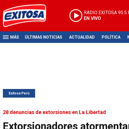
RADIO EXITOSA
95.5
EN VIVO
MÁS
ÚLTIMAS NOTICIAS
ACTUALIDAD
POLÍTICA
Exitosa Perú
28 denuncias de extorsiones en La Libertad
Extorsionadores atormenta