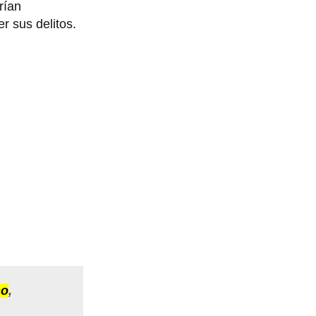
rían
er sus delitos.
mo
,