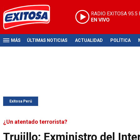
RADIO EXITOSA
95.5
EN VIVO
MÁS
ÚLTIMAS NOTICIAS
ACTUALIDAD
POLÍTICA
Exitosa Perú
¿Un atentado terrorista?
Trujillo: Exministro del Int