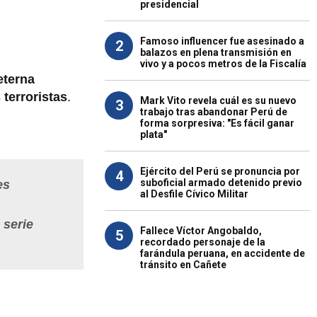
presidencial
Famoso influencer fue asesinado a
2
balazos en plena transmisión en
vivo y a pocos metros de la Fiscalía
eterna
 terroristas
.
Mark Vito revela cuál es su nuevo
3
trabajo tras abandonar Perú de
forma sorpresiva: "Es fácil ganar
plata"
Ejército del Perú se pronuncia por
4
suboficial armado detenido previo
es
al Desfile Cívico Militar
 serie
Fallece Víctor Angobaldo,
5
recordado personaje de la
farándula peruana, en accidente de
tránsito en Cañete