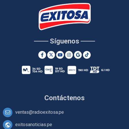
Síguenos
Contáctenos
ventas@radioexitosa.pe
exitosanoticias.pe