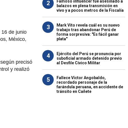
Famoso influencer fue asesinado a
2
balazos en plena transmisión en
vivo y a pocos metros de la Fiscalía
Mark Vito revela cuál es su nuevo
3
trabajo tras abandonar Perú de
 16 de junio
forma sorpresiva: "Es fácil ganar
bos, México,
plata"
Ejército del Perú se pronuncia por
4
suboficial armado detenido previo
, según precisó
al Desfile Cívico Militar
trol y realizó
Fallece Víctor Angobaldo,
5
recordado personaje de la
farándula peruana, en accidente de
tránsito en Cañete