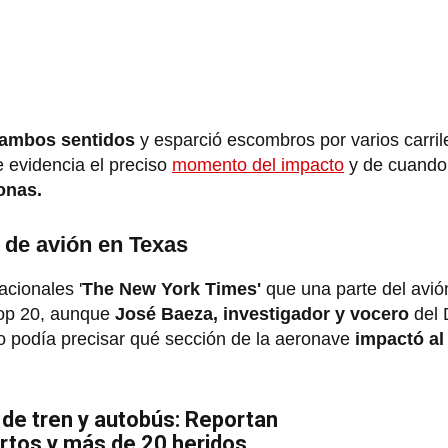
 ambos sentidos
y esparció escombros por varios carril
e evidencia el preciso
momento del impacto
y de cuando 
onas.
 de avión en Texas
acionales '
The New York Times'
que una parte del avió
oop 20, aunque
José Baeza, investigador y vocero
del 
o podía precisar qué sección de la aeronave
impactó al
de tren y autobús: Reportan
rtos y más de 20 heridos