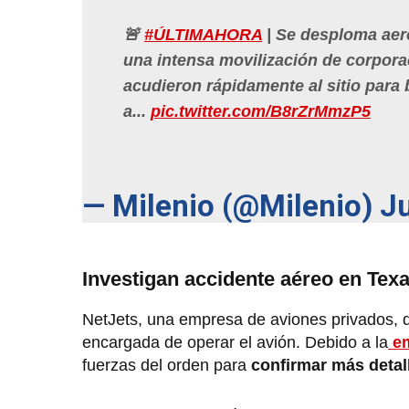
🚨
#ÚLTIMAHORA
| Se desploma aero
una intensa movilización de corpora
acudieron rápidamente al sitio para
a...
pic.twitter.com/B8rZrMmzP5
— Milenio (@Milenio)
J
Investigan accidente aéreo en Tex
NetJets, una empresa de aviones privados, d
encargada de operar el avión. Debido a la
em
fuerzas del orden para
confirmar más detal