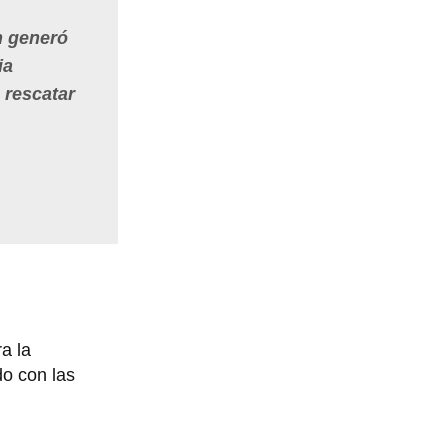
n generó
ia
 rescatar
a la
o con las