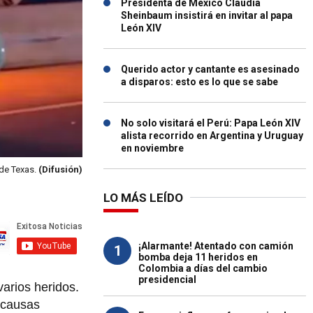
Presidenta de México Claudia
Sheinbaum insistirá en invitar al papa
León XIV
Querido actor y cantante es asesinado
a disparos: esto es lo que se sabe
No solo visitará el Perú: Papa León XIV
alista recorrido en Argentina y Uruguay
en noviembre
 de Texas.
(Difusión)
LO MÁS LEÍDO
¡Alarmante! Atentado con camión
1
bomba deja 11 heridos en
Colombia a días del cambio
presidencial
arios heridos.
 causas