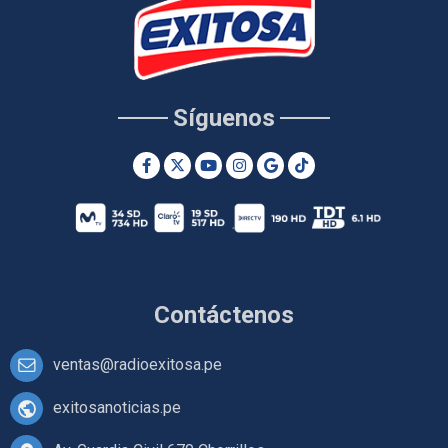
Síguenos
Contáctenos
ventas@radioexitosa.pe
exitosanoticias.pe