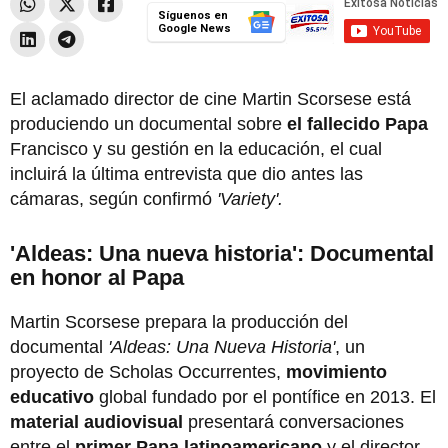
Síguenos en
Google News
El aclamado director de cine Martin Scorsese está
produciendo un documental sobre
el fallecido Papa
Francisco y su gestión en la educación, el cual
incluirá la última entrevista que dio antes las
cámaras, según confirmó
'Variety'.
'Aldeas: Una nueva historia': Documental
en honor al Papa
Martin Scorsese prepara la producción del
documental
'Aldeas: Una Nueva Historia'
, un
proyecto de Scholas Occurrentes,
movimiento
educativo
global fundado por el pontífice en 2013. El
material audiovisual
presentará conversaciones
entre el
primer Papa latinoamericano
y el director,