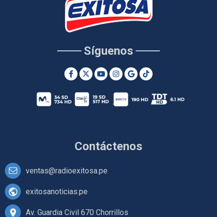
Síguenos
Contáctenos
ventas@radioexitosa.pe
exitosanoticias.pe
Av. Guardia Civil 670 Chorrillos