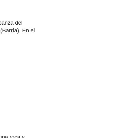
 panza del
(Barría). En el
una roca y