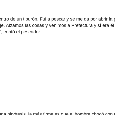
ntro de un tiburón. Fui a pescar y se me da por abrir la
e. Alzamos las cosas y venimos a Prefectura y sí era él 
, contó el pescador.
una hipótesis, la más firme es que el hombre chocó con 