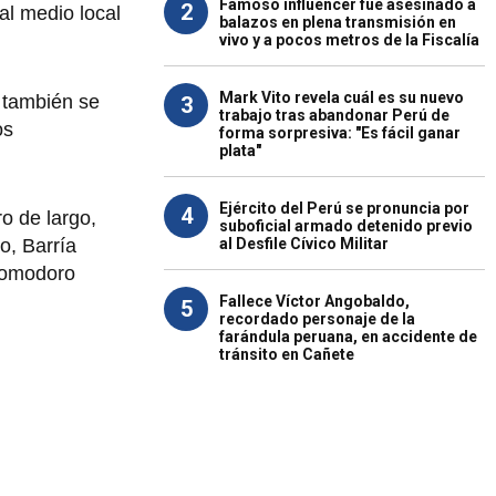
Famoso influencer fue asesinado a
2
al medio local
balazos en plena transmisión en
vivo y a pocos metros de la Fiscalía
Mark Vito revela cuál es su nuevo
 también se
3
trabajo tras abandonar Perú de
os
forma sorpresiva: "Es fácil ganar
plata"
Ejército del Perú se pronuncia por
4
o de largo,
suboficial armado detenido previo
al Desfile Cívico Militar
o, Barría
 Comodoro
Fallece Víctor Angobaldo,
5
recordado personaje de la
farándula peruana, en accidente de
tránsito en Cañete