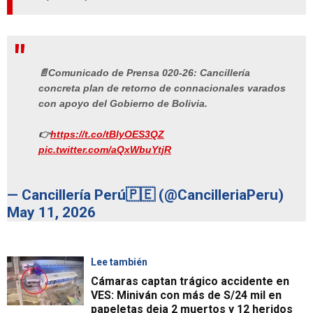
📄Comunicado de Prensa 020-26: Cancillería
concreta plan de retorno de connacionales varados
con apoyo del Gobierno de Bolivia.
👉
https://t.co/tBlyOES3QZ
pic.twitter.com/aQxWbuYtjR
— Cancillería Perú🇵🇪 (@CancilleriaPeru)
May 11, 2026
Lee también
Cámaras captan trágico accidente en
VES: Miniván con más de S/24 mil en
papeletas deja 2 muertos y 12 heridos