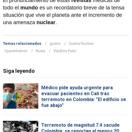
El pronunciamiento de estas
revistas
médicas de
todo el
mundo
es un recordatorio breve de la tensa
situación que vive el planeta ante el incremento de
una amenaza
nuclear
.
Temas relacionados
guerra
Guerra Nuclear
Oppenheimer
Rusia
Vladimir Putin
Siga leyendo
Médico pide ayuda urgente para
evacuar pacientes en Cali tras
terremoto en Colombia: "El edificio se
fue abajo"
Terremoto de magnitud 7.4 sacude
Colombia: se reportan al menos 20