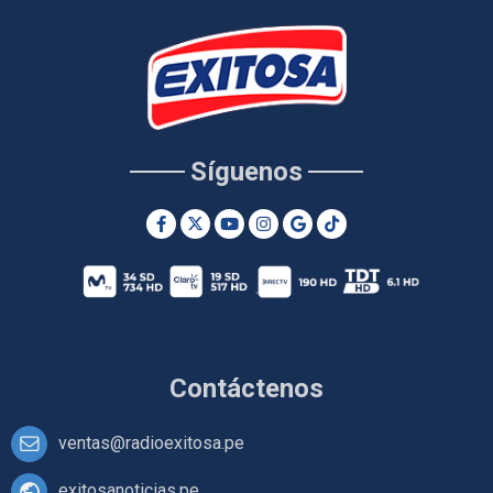
Síguenos
Contáctenos
ventas@radioexitosa.pe
exitosanoticias.pe