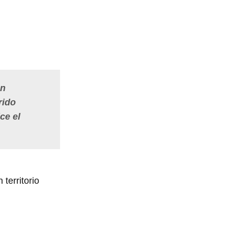
an
rido
ce el
territorio