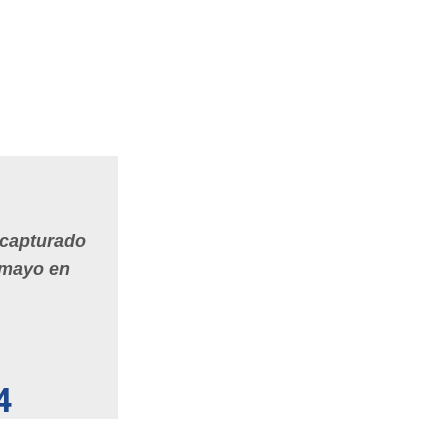
n capturado
 mayo en
4