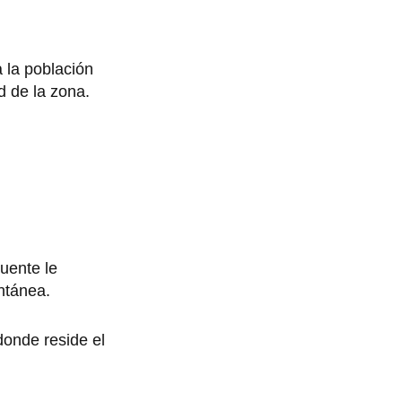
 la población
d de la zona.
uente le
antánea.
donde reside el