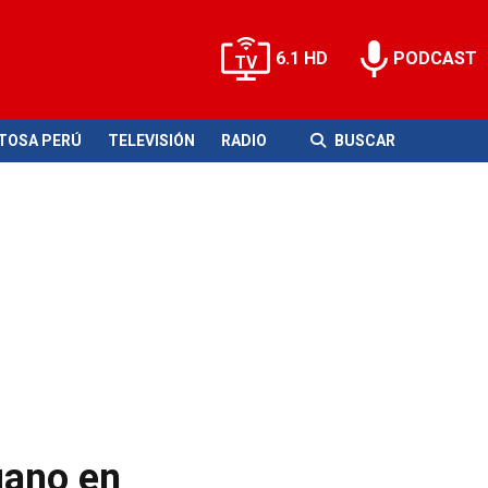
6.1 HD
PODCAST
ITOSA PERÚ
TELEVISIÓN
RADIO
BUSCAR
uano en