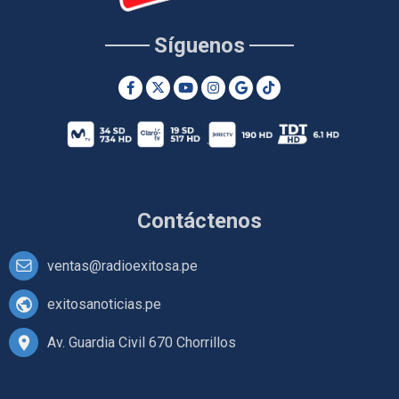
Síguenos
Contáctenos
ventas@radioexitosa.pe
exitosanoticias.pe
Av. Guardia Civil 670 Chorrillos