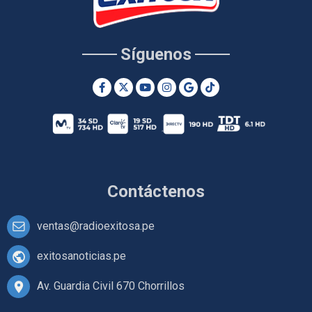
Síguenos
Contáctenos
ventas@radioexitosa.pe
exitosanoticias.pe
Av. Guardia Civil 670 Chorrillos