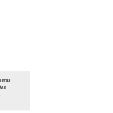
estas
las
,