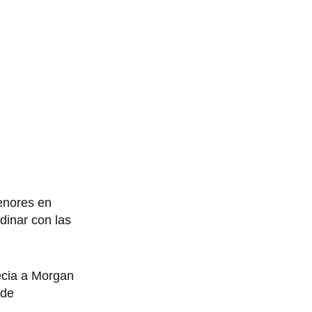
enores en
rdinar con las
ecia a Morgan
 de