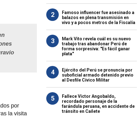
Famoso influencer fue asesinado a
2
balazos en plena transmisión en
vivo y a pocos metros de la Fiscalía
en
Mark Vito revela cuál es su nuevo
3
iones
trabajo tras abandonar Perú de
forma sorpresiva: "Es fácil ganar
gravio
plata"
Ejército del Perú se pronuncia por
4
suboficial armado detenido previo
al Desfile Cívico Militar
Fallece Víctor Angobaldo,
5
recordado personaje de la
ados por
farándula peruana, en accidente de
tránsito en Cañete
s la visita