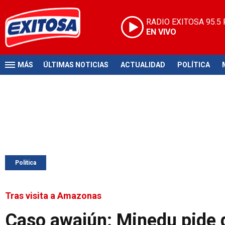
RADIO EXITOSA
95.5
EN VIVO
MÁS
ÚLTIMAS NOTICIAS
ACTUALIDAD
POLÍTICA
Política
Tras visita a Amazonas
Caso awajún: Minedu pide 