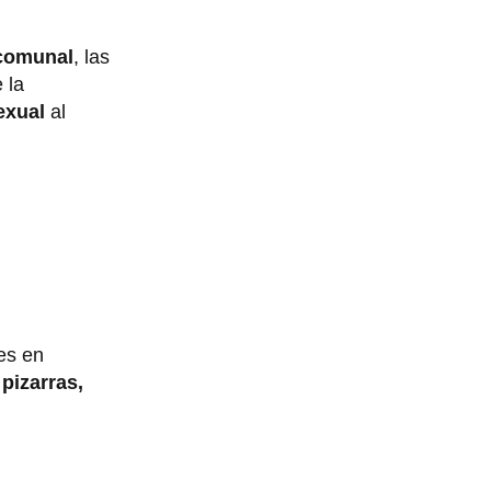
 comunal
, las
 la
exual
al
es en
pizarras,