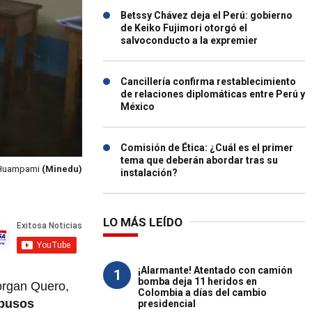
Betssy Chávez deja el Perú: gobierno
de Keiko Fujimori otorgó el
salvoconducto a la expremier
Cancillería confirma restablecimiento
de relaciones diplomáticas entre Perú y
México
Comisión de Ética: ¿Cuál es el primer
tema que deberán abordar tras su
a Huampami
(Minedu)
instalación?
LO MÁS LEÍDO
¡Alarmante! Atentado con camión
1
bomba deja 11 heridos en
organ Quero,
Colombia a días del cambio
busos
presidencial