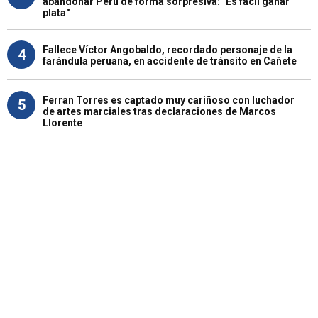
abandonar Perú de forma sorpresiva: "Es fácil ganar
plata"
Fallece Víctor Angobaldo, recordado personaje de la
4
farándula peruana, en accidente de tránsito en Cañete
Ferran Torres es captado muy cariñoso con luchador
5
de artes marciales tras declaraciones de Marcos
Llorente