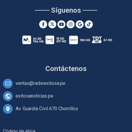
Síguenos
Contáctenos
ventas@radioexitosa.pe
exitosanoticias.pe
Av. Guardia Civil 670 Chorrillos
Código de ética