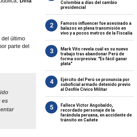
pública,
Dina
Colombia a días del cambio
presidencial
Famoso influencer fue asesinado a
2
balazos en plena transmisión en
vivo y a pocos metros de la Fiscalía
r del último
por parte del
Mark Vito revela cuál es su nuevo
3
trabajo tras abandonar Perú de
forma sorpresiva: "Es fácil ganar
plata"
Ejército del Perú se pronuncia por
4
suboficial armado detenido previo
al Desfile Cívico Militar
 ido
 es
Fallece Víctor Angobaldo,
5
entar
recordado personaje de la
farándula peruana, en accidente de
tránsito en Cañete