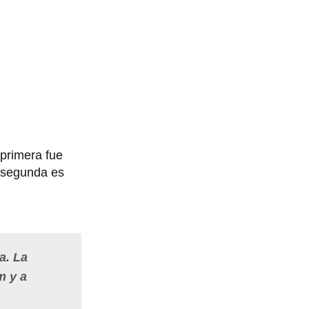
a primera fue
a segunda es
a. La
m y a