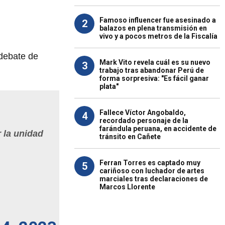
Famoso influencer fue asesinado a
2
balazos en plena transmisión en
vivo y a pocos metros de la Fiscalía
 debate de
Mark Vito revela cuál es su nuevo
3
trabajo tras abandonar Perú de
forma sorpresiva: "Es fácil ganar
plata"
Fallece Víctor Angobaldo,
4
recordado personaje de la
farándula peruana, en accidente de
 la unidad
tránsito en Cañete
Ferran Torres es captado muy
5
cariñoso con luchador de artes
marciales tras declaraciones de
Marcos Llorente