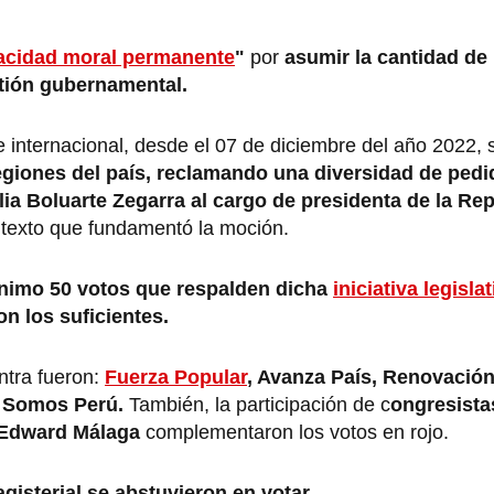
acidad moral permanente
"
por
asumir la cantidad de
stión gubernamental.
 internacional, desde el 07 de diciembre del año 2022, 
egiones del país, reclamando una diversidad de pedi
lia Boluarte Zegarra al cargo de presidenta de la Rep
l texto que fundamentó la moción.
nimo 50 votos que respalden dicha
iniciativa legislat
on los suficientes.
ntra fueron:
Fuerza Popular
, Avanza País, Renovación
, Somos Perú.
También, la participación de c
ongresista
 Edward Málaga
complementaron los votos en rojo.
gisterial se abstuvieron en votar
.