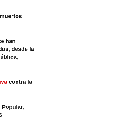
 muertos
s
e han
dos, desde la
ública,
iva
contra la
 Popular,
s