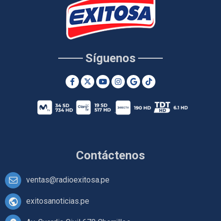
Síguenos
Contáctenos
ventas@radioexitosa.pe
exitosanoticias.pe