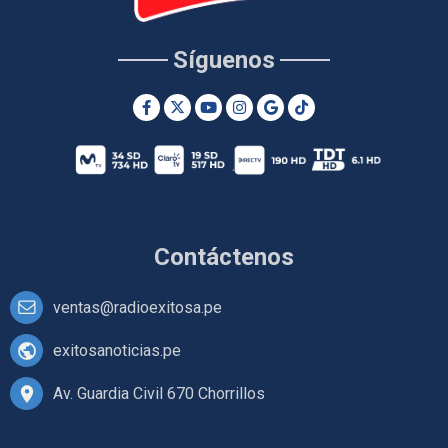
Síguenos
Contáctenos
ventas@radioexitosa.pe
exitosanoticias.pe
Av. Guardia Civil 670 Chorrillos