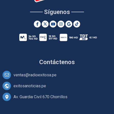
Síguenos
Contáctenos
ventas@radioexitosa.pe
exitosanoticias.pe
Av. Guardia Civil 670 Chorrillos