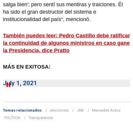
salga bien'; pero sentí sus mentiras y traiciones. Él
ha sido el gran destructor del sistema e
institucionalidad del país“, mencionó.
También puedes leer: Pedro Castillo debe ratificar
la continuidad de algunos ministros en caso gane
la Presidencia, dice Pratto
MÁS EN EXITOSA:
July 1, 2021
Temas relacionados
elecciones
JNE
Mercedes Aráoz
POLÍTICA
Transparencia