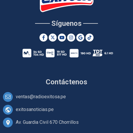
Síguenos
Contáctenos
ventas@radioexitosa.pe
exitosanoticias.pe
Av. Guardia Civil 670 Chorrillos