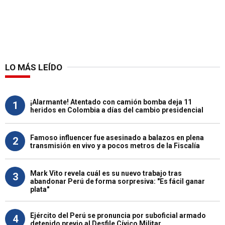
LO MÁS LEÍDO
¡Alarmante! Atentado con camión bomba deja 11
1
heridos en Colombia a días del cambio presidencial
Famoso influencer fue asesinado a balazos en plena
2
transmisión en vivo y a pocos metros de la Fiscalía
Mark Vito revela cuál es su nuevo trabajo tras
3
abandonar Perú de forma sorpresiva: "Es fácil ganar
plata"
Ejército del Perú se pronuncia por suboficial armado
4
detenido previo al Desfile Cívico Militar