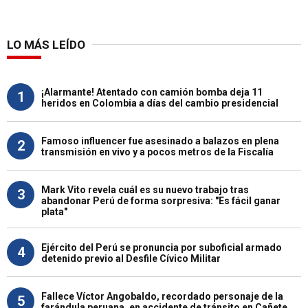
LO MÁS LEÍDO
¡Alarmante! Atentado con camión bomba deja 11
1
heridos en Colombia a días del cambio presidencial
Famoso influencer fue asesinado a balazos en plena
2
transmisión en vivo y a pocos metros de la Fiscalía
Mark Vito revela cuál es su nuevo trabajo tras
3
abandonar Perú de forma sorpresiva: "Es fácil ganar
plata"
Ejército del Perú se pronuncia por suboficial armado
4
detenido previo al Desfile Cívico Militar
Fallece Víctor Angobaldo, recordado personaje de la
5
farándula peruana, en accidente de tránsito en Cañete